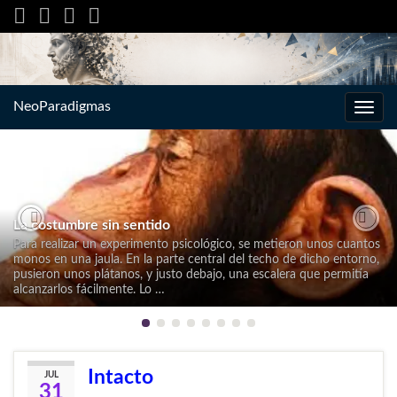
NeoParadigmas
Alter
la
nave
La costumbre sin sentido
Previous
Nex
Para realizar un experimento psicológico, se metieron unos cuantos
monos en una jaula. En la parte central del techo de dicho entorno,
pusieron unos plátanos, y justo debajo, una escalera que permitía
alcanzarlos fácilmente. Lo …
Intacto
JUL
31