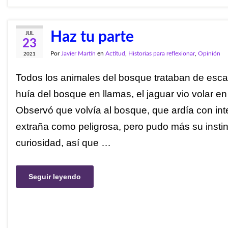
Haz tu parte
JUL
23
Por
Javier Martín
en
Actitud
,
Historias para reflexionar
,
Opinión
2021
Todos los animales del bosque trataban de escap
huía del bosque en llamas, el jaguar vio volar en
Observó que volvía al bosque, que ardía con int
extraña como peligrosa, pero pudo más su insti
curiosidad, así que …
Seguir leyendo