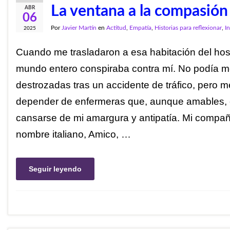
La ventana a la compasión
ABR
06
Por
Javier Martín
en
Actitud
,
Empatía
,
Historias para reflexionar
,
I
2025
Cuando me trasladaron a esa habitación del hosp
mundo entero conspiraba contra mí. No podía mo
destrozadas tras un accidente de tráfico, pero 
depender de enfermeras que, aunque amables
cansarse de mi amargura y antipatía. Mi compañ
nombre italiano, Amico, …
Seguir leyendo