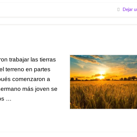
Dejar u
 trabajar las tierras
l terreno en partes
espués comenzaron a
 hermano más joven se
los …