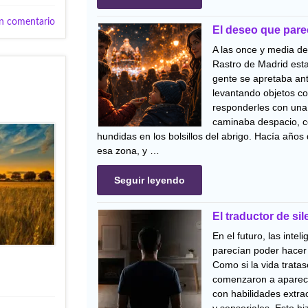
n comentario
El deseo que pare
A las once y media de
Rastro de Madrid esta
gente se apretaba ant
levantando objetos co
responderles con una 
caminaba despacio, 
hundidas en los bolsillos del abrigo. Hacía años
esa zona, y …
Seguir leyendo
El traductor de si
En el futuro, las inteli
parecían poder hacer 
Como si la vida tratas
comenzaron a aparec
con habilidades extrao