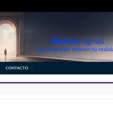
NeoParadigmas
Tus creencias definen tu realid
CONTACTO