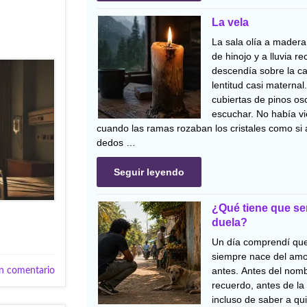
La vela
La sala olía a madera 
de hinojo y a lluvia re
descendía sobre la ca
lentitud casi materna
cubiertas de pinos os
escuchar. No había vi
cuando las ramas rozaban los cristales como si 
dedos …
Seguir leyendo
¿Qué tiene que se
duela?
Un día comprendí que
siempre nace del amo
n comentario
antes. Antes del nomb
recuerdo, antes de la
incluso de saber a q