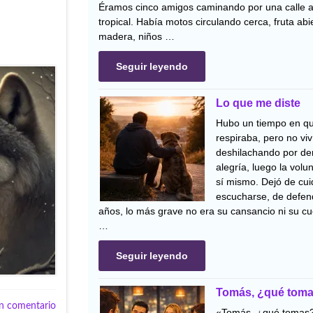
Éramos cinco amigos caminando por una calle 
tropical. Había motos circulando cerca, fruta ab
madera, niños …
Seguir leyendo
Lo que me diste
Hubo un tiempo en q
respiraba, pero no viv
deshilachando por den
alegría, luego la volu
sí mismo. Dejó de cui
escucharse, de defend
años, lo más grave no era su cansancio ni su cu
…
Seguir leyendo
Tomás, ¿qué tom
n comentario
«Tomás, ¿qué tomas?»