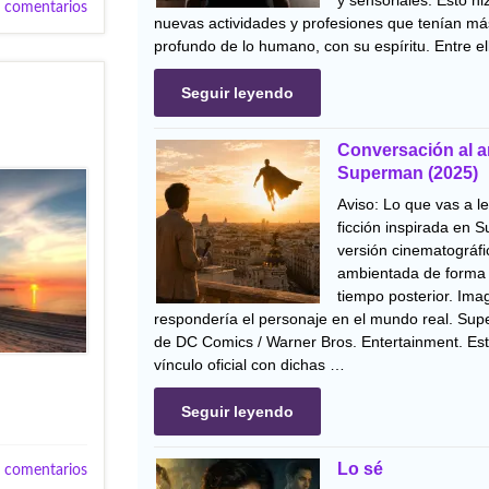
y sensoriales. Esto h
 comentarios
nuevas actividades y profesiones que tenían má
profundo de lo humano, con su espíritu. Entre e
Seguir leyendo
Conversación al 
Superman (2025)
Aviso: Lo que vas a l
ficción inspirada en 
versión cinematográfi
ambientada de forma 
tiempo posterior. Im
respondería el personaje en el mundo real. Su
de DC Comics / Warner Bros. Entertainment. Est
vínculo oficial con dichas …
Seguir leyendo
Lo sé
 comentarios