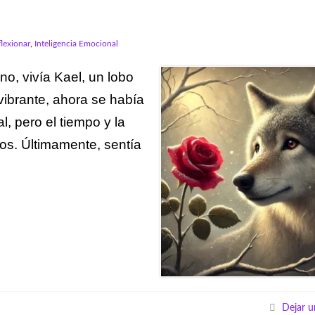
flexionar
,
Inteligencia Emocional
no, vivía Kael, un lobo
 vibrante, ahora se había
l, pero el tiempo y la
jos. Últimamente, sentía
Dejar u