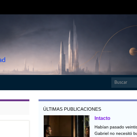
ad
Search for:
ÚLTIMAS PUBLICACIONES
Intacto
Habían pasado veintis
Gabriel no necesitó b