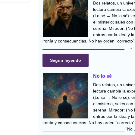
Dos relatos, un univer
lectura cambia la expe
(Lo sé → No lo sé): en
el misterio; sales con
serena. Mirador: (No 
entras por la idea y l
ironía y consecuencias. No hay orden “correcto”
__________________________________ …
Seguir leyendo
No lo sé
Dos relatos, un univer
lectura cambia la expe
(Lo sé → No lo sé): en
el misterio; sales con
serena. Mirador: (No 
entras por la idea y l
ironía y consecuencias. No hay orden “correcto”
__________________________________ “No