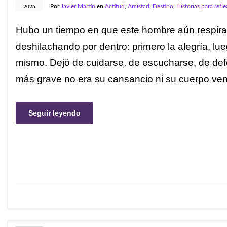
Por
Javier Martín
en
Actitud
,
Amistad
,
Destino
,
Historias para refl
2026
Hubo un tiempo en que este hombre aún respirab
deshilachando por dentro: primero la alegría, lue
mismo. Dejó de cuidarse, de escucharse, de defe
más grave no era su cansancio ni su cuerpo ve
Seguir leyendo