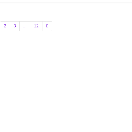
2
3
…
12