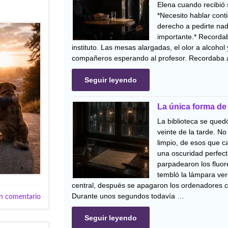
Elena cuando recibió
*Necesito hablar cont
derecho a pedirte nad
importante.* Recordab
instituto. Las mesas alargadas, el olor a alcohol
compañeros esperando al profesor. Recordaba 
Seguir leyendo
La única forma de
La biblioteca se quedó 
veinte de la tarde. N
limpio, de esos que c
una oscuridad perfect
parpadearon los fluor
tembló la lámpara ve
central, después se apagaron los ordenadores c
Durante unos segundos todavía …
n comentario
Seguir leyendo