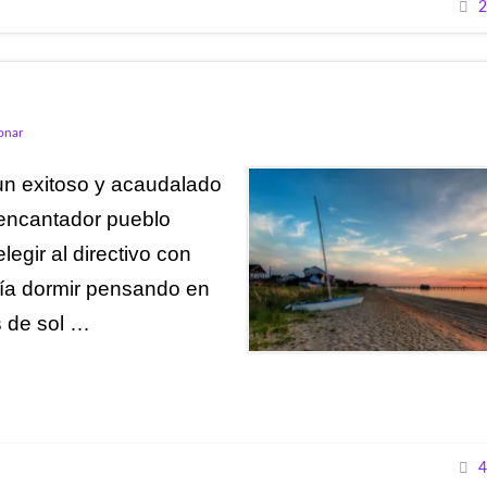
2
ionar
un exitoso y acaudalado
encantador pueblo
egir al directivo con
día dormir pensando en
s de sol …
4