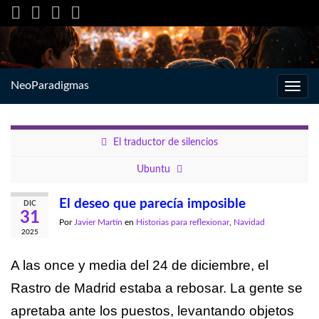
NeoParadigmas
Alter
la
nave
El traductor de silencios
Ubuntu
El deseo que parecía imposible
DIC
31
Por
Javier Martín
en
Historias para reflexionar
,
Navidad
2025
A las once y media del 24 de diciembre, el
Rastro de Madrid estaba a rebosar. La gente se
apretaba ante los puestos, levantando objetos