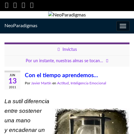
NeoParadigmas
Alter
la
nave
Invictus
Por un instante, nuestras almas se tocan…
Con el tiempo aprendemos…
JUN
13
Por
Javier Martín
en
Actitud
,
Inteligencia Emocional
2011
La sutil diferencia
entre sostener
una mano
y encadenar un