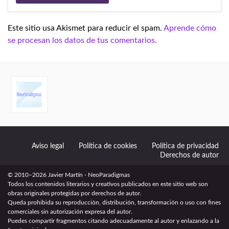
Este sitio usa Akismet para reducir el spam.
Aprende cómo
se procesan los datos de tus comentarios.
Aviso legal
Política de cookies
Política de privacidad
Derechos de autor
© 2010–2026 Javier Martín - NeoParadigmas
Todos los contenidos literarios y creativos publicados en este sitio web son
obras originales protegidas por derechos de autor.
Queda prohibida su reproducción, distribución, transformación o uso con fines
comerciales sin autorización expresa del autor.
Puedes compartir fragmentos citando adecuadamente al autor y enlazando a la