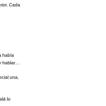
rior. Cada
a había
 y hablar…
cial una,
lá lo