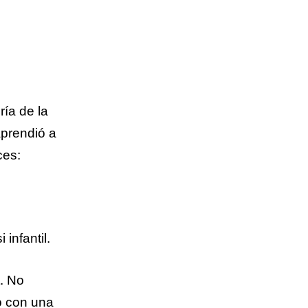
ría de la
aprendió a
ces:
infantil.
t. No
ó con una