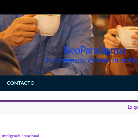
NeoParadigmas
Tus creencias definen tu realid
CONTACTO
Lo qu
r
,
Inteligencia Emocional