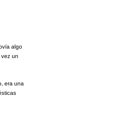
ovía algo
a vez un
o, era una
ésticas