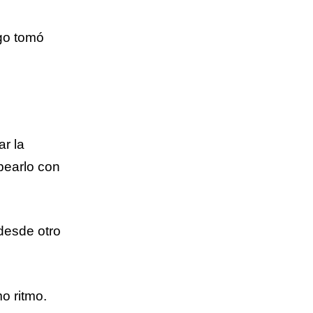
go tomó
ar la
pearlo con
desde otro
o ritmo.