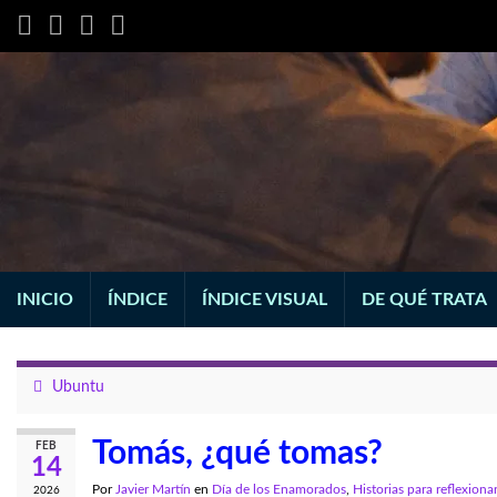
INICIO
ÍNDICE
ÍNDICE VISUAL
DE QUÉ TRATA
Ubuntu
Tomás, ¿qué tomas?
FEB
14
Por
Javier Martín
en
Día de los Enamorados
,
Historias para reflexiona
2026