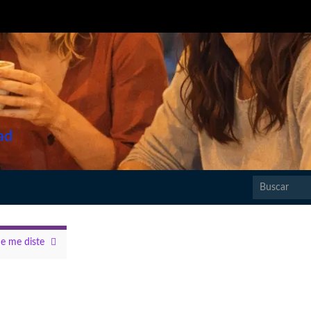
ad
Search for:
e me diste