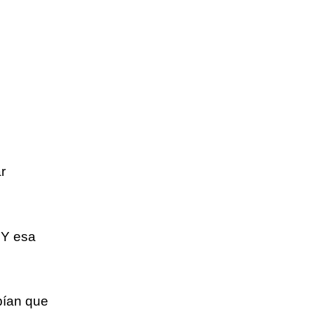
r
. Y esa
bían que