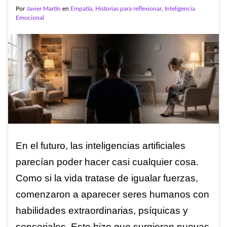
Por
Javier Martín
en
Empatía
,
Historias para reflexionar
,
Inteligencia
Emocional
En el futuro, las inteligencias artificiales
parecían poder hacer casi cualquier cosa.
Como si la vida tratase de igualar fuerzas,
comenzaron a aparecer seres humanos con
habilidades extraordinarias, psíquicas y
sensoriales. Esto hizo que surgieran nuevas