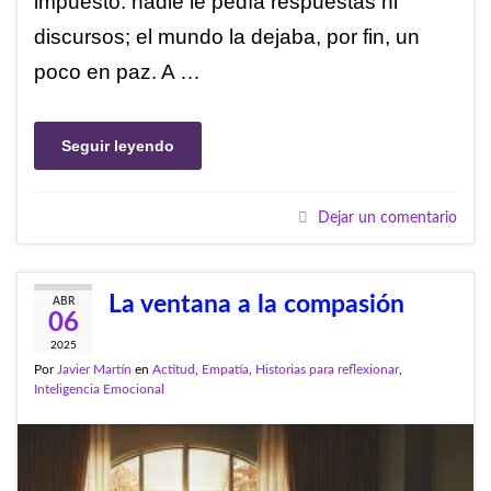
impuesto: nadie le pedía respuestas ni
discursos; el mundo la dejaba, por fin, un
poco en paz. A …
Seguir leyendo
Dejar un comentario
La ventana a la compasión
ABR
06
2025
Por
Javier Martín
en
Actitud
,
Empatía
,
Historias para reflexionar
,
Inteligencia Emocional