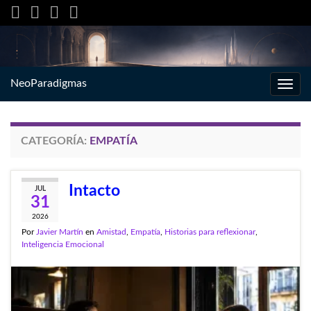
NeoParadigmas
Alter
la
nave
CATEGORÍA:
EMPATÍA
Intacto
JUL
31
2026
Por
Javier Martín
en
Amistad
,
Empatía
,
Historias para reflexionar
,
Inteligencia Emocional