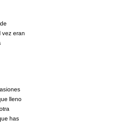
 de
 vez eran
s
casiones
ue lleno
otra
 que has