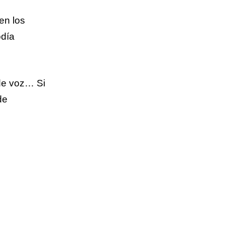
en los
odía
 de voz… Si
de