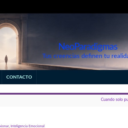
NeoParadigmas
Tus creencias definen tu realid
CONTACTO
Cuando solo pu
exionar
,
Inteligencia Emocional