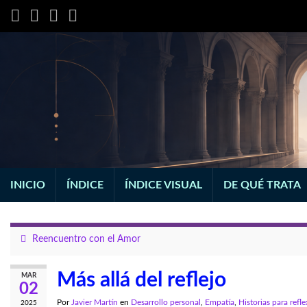
INICIO
ÍNDICE
ÍNDICE VISUAL
DE QUÉ TRATA
Reencuentro con el Amor
Más allá del reflejo
MAR
02
Por
Javier Martín
en
Desarrollo personal
,
Empatía
,
Historias para refl
2025