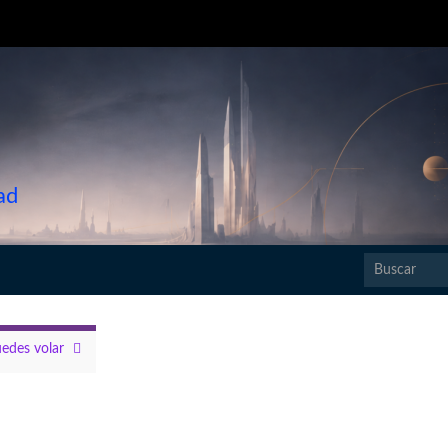
ad
Search for:
edes volar