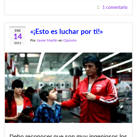
1 comentario
«¡Esto es luchar por ti!»
ENE
14
Por
Javier Martín
en
Opinión
2011
Debo reconocer que son muy ingeniosos los