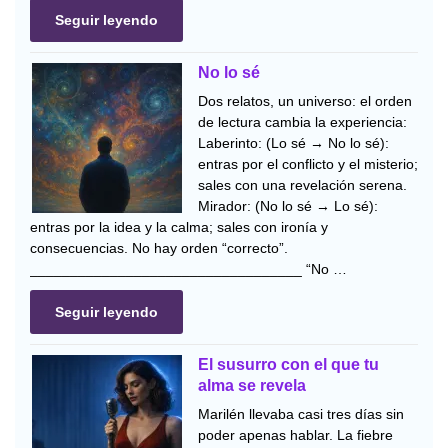
Seguir leyendo
No lo sé
Dos relatos, un universo: el orden
de lectura cambia la experiencia:
Laberinto: (Lo sé → No lo sé):
entras por el conflicto y el misterio;
sales con una revelación serena.
Mirador: (No lo sé → Lo sé):
entras por la idea y la calma; sales con ironía y
consecuencias. No hay orden “correcto”.
__________________________________ “No …
Seguir leyendo
El susurro con el que tu
alma se revela
Marilén llevaba casi tres días sin
poder apenas hablar. La fiebre