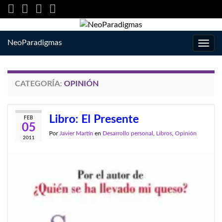
NeoParadigmas
Alter
la
nave
CATEGORÍA:
OPINIÓN
Libro: El Presente
FEB
05
Por
Javier Martín
en
Desarrollo personal
,
Libros
,
Opinión
2011