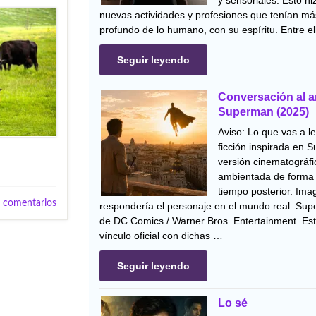
y sensoriales. Esto h
nuevas actividades y profesiones que tenían má
profundo de lo humano, con su espíritu. Entre e
Seguir leyendo
Conversación al 
Superman (2025)
Aviso: Lo que vas a l
ficción inspirada en 
versión cinematográfi
ambientada de forma 
tiempo posterior. Im
 comentarios
respondería el personaje en el mundo real. Su
de DC Comics / Warner Bros. Entertainment. Est
vínculo oficial con dichas …
Seguir leyendo
Lo sé