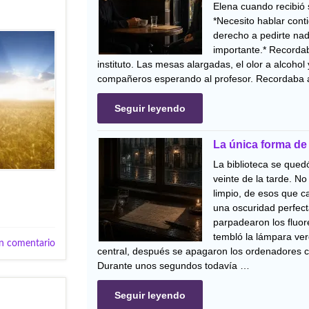
Elena cuando recibió
*Necesito hablar cont
derecho a pedirte nad
importante.* Recordab
instituto. Las mesas alargadas, el olor a alcohol
compañeros esperando al profesor. Recordaba 
Seguir leyendo
La única forma de
La biblioteca se quedó 
veinte de la tarde. N
limpio, de esos que c
una oscuridad perfect
parpadearon los fluor
tembló la lámpara ve
n comentario
central, después se apagaron los ordenadores c
Durante unos segundos todavía …
Seguir leyendo