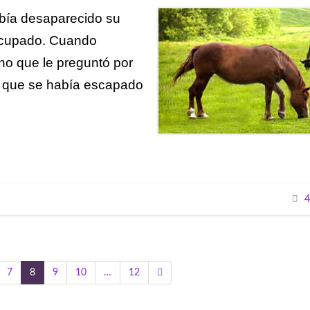
abía desaparecido su
eocupado. Cuando
o que le preguntó por
e que se había escapado
4
7
8
9
10
…
12