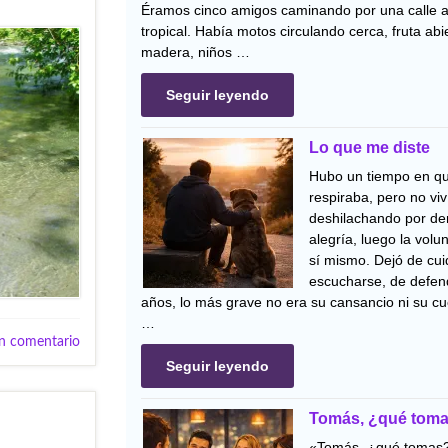
Éramos cinco amigos caminando por una calle 
tropical. Había motos circulando cerca, fruta ab
madera, niños …
Seguir leyendo
Lo que me diste
Hubo un tiempo en q
respiraba, pero no viv
deshilachando por den
alegría, luego la volu
sí mismo. Dejó de cui
escucharse, de defend
años, lo más grave no era su cansancio ni su cu
…
n comentario
Seguir leyendo
Tomás, ¿qué tom
«Tomás, ¿qué tomas?»