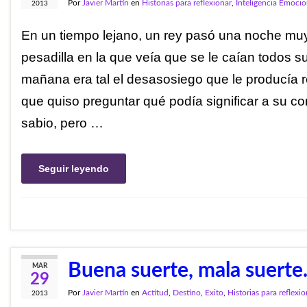
Por
Javier Martín
en
Historias para reflexionar
,
Inteligencia Emocio
2013
En un tiempo lejano, un rey pasó una noche mu
pesadilla en la que veía que se le caían todos su
mañana era tal el desasosiego que le producía r
que quiso preguntar qué podía significar a su c
sabio, pero …
Seguir leyendo
Buena suerte, mala suert
MAR
29
Por
Javier Martín
en
Actitud
,
Destino
,
Exito
,
Historias para reflexio
2013