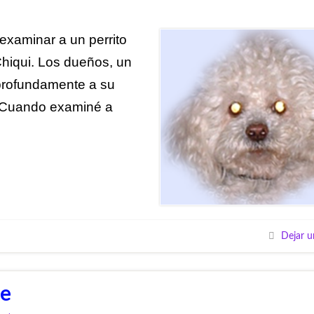
 examinar a un perrito
hiqui. Los dueños, un
 profundamente a su
. Cuando examiné a
Dejar u
je