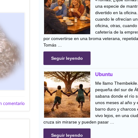
una especie de mantr
divertido en la oficina
cuando le ofrecían un 
oficina, otras, cuando
cafetería de la empr
por convertirse en una broma veterana, repetida
Tomás …
Seguir leyendo
Ubuntu
Me llamo Thembekile.
pequeña del sur de Áfr
sabana donde el río s
unos meses al año y e
n comentario
barro duro y charcos
vivo lejos, en una ci
cruza sin mirarse y pueden pasar …
Seguir leyendo