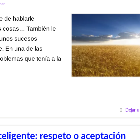
nar
e de hablarle
us cosas… También le
gunos sucesos
e. En una de las
roblemas que tenía a la
Dejar u
teligente: respeto o aceptación