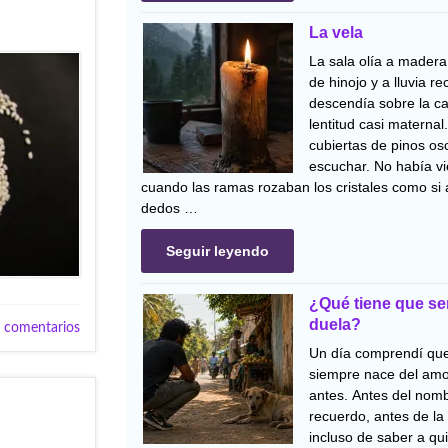
La vela
La sala olía a madera 
de hinojo y a lluvia re
descendía sobre la ca
lentitud casi materna
cubiertas de pinos os
escuchar. No había vi
cuando las ramas rozaban los cristales como si 
dedos …
Seguir leyendo
¿Qué tiene que se
duela?
 comentarios
Un día comprendí que
siempre nace del amo
antes. Antes del nomb
recuerdo, antes de la
incluso de saber a q