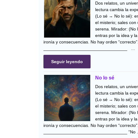
Dos relatos, un univer
lectura cambia la expe
(Lo sé → No lo sé): en
el misterio; sales con
serena. Mirador: (No 
entras por la idea y l
ironía y consecuencias. No hay orden “correcto”
__________________________________ …
Seguir leyendo
No lo sé
Dos relatos, un univer
lectura cambia la expe
(Lo sé → No lo sé): en
el misterio; sales con
serena. Mirador: (No 
entras por la idea y l
ironía y consecuencias. No hay orden “correcto”
__________________________________ “No