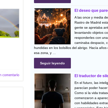
El deseo que pare
A las once y media de
Rastro de Madrid esta
gente se apretaba ant
levantando objetos co
responderles con una 
caminaba despacio, 
hundidas en los bolsillos del abrigo. Hacía años
esa zona, y …
Seguir leyendo
n comentario
El traductor de si
En el futuro, las inteli
parecían poder hacer 
Como si la vida tratas
comenzaron a aparec
con habilidades extrao