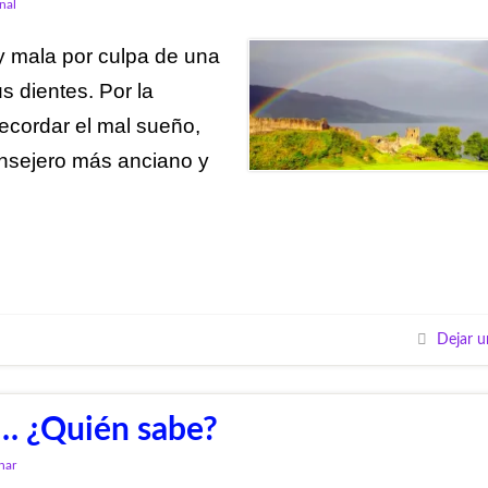
nal
y mala por culpa de una
s dientes. Por la
ecordar el mal sueño,
onsejero más anciano y
Dejar u
e… ¿Quién sabe?
nar