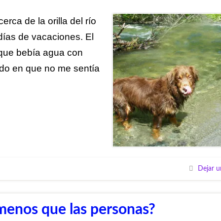
rca de la orilla del río
ías de vacaciones. El
 que bebía agua con
do en que no me sentía
Dejar u
 menos que las personas?