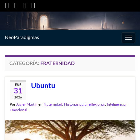
NeoParadigmas
Alter
la
nave
CATEGORÍA:
FRATERNIDAD
Ubuntu
ENE
31
2026
Por
Javier Martín
en
Fraternidad
,
Historias para reflexionar
,
Inteligencia
Emocional