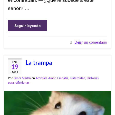
encontraban. —¿Qué le sucede a este
señor? …
Seguir leyendo
Dejar un comentario
La trampa
ENE
19
2013
Por
Javier Martín
en
Amistad
,
Amor
,
Empatía
,
Fraternidad
,
Historias
para reflexionar