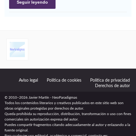
Seguir leyendo
Aviso legal
Política de cookies
Política de privacidad
Derechos de autor
© 2010–2026 Javier Martín - NeoParadigmas
Todos los contenidos literarios y creativos publicados en este sitio web son
obras originales protegidas por derechos de autor.
Queda prohibida su reproducción, distribución, transformación o uso con fines
comerciales sin autorización expresa del autor.
Puedes compartir fragmentos citando adecuadamente al autor y enlazando a la
fuente original.
Para cualquier uso editorial, académico o comercial, contacta en: