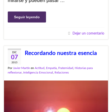
mirarse y pueden pasar …
Seguir leyendo
Dejar un comentario
Recordando nuestra esencia
DIC
07
2015
Por
Javier Martín
en
Actitud
,
Empatía
,
Fraternidad
,
Historias para
reflexionar
,
Inteligencia Emocional
,
Relaciones