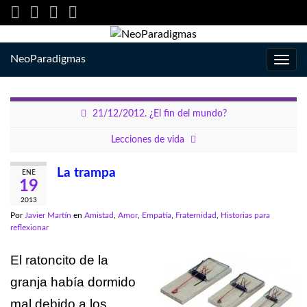
NeoParadigmas
Alter
la
nave
21/12/2012. ¿El fin del mundo?
Lecciones de vida
La trampa
ENE
19
2013
Por
Javier Martín
en
Amistad
,
Amor
,
Empatía
,
Fraternidad
,
Historias para
reflexionar
El ratoncito de la
granja había dormido
mal debido a los