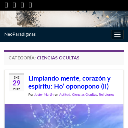
NeoParadigmas
Alter
la
nave
CATEGORÍA:
CIENCIAS OCULTAS
Limpiando mente, corazón y
ENE
29
espíritu: Ho’ oponopono (II)
2012
Por
Javier Martín
en
Actitud
,
Ciencias Ocultas
,
Religiones