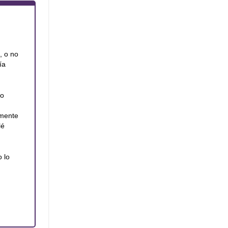
, o no
ía
ro
lmente
lé
 lo