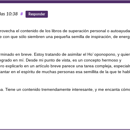
 las 10:38
#
Responder
ovecha el contenido de los libros de superación personal o autoayuda
ue con que sólo siembren una pequeña semilla de inspiración, de energ
erminado en breve. Estoy tratando de asimilar el Ho’ oponopono, y quie
tegrado en mí. Desde mi punto de vista, es un concepto hermoso y
ero explicarlo en un artículo breve parece una tarea compleja, especia
plantar en el espíritu de muchas personas esa semillita de la que te hab
ena. Tiene un contenido tremendamente interesante, y me encanta cómo