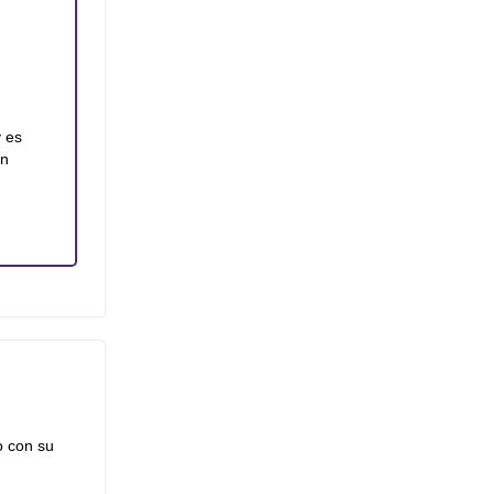
y es
an
o con su