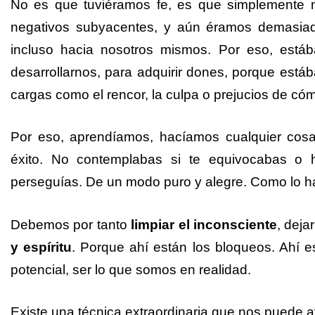
No es que tuviéramos fe, es que simplemente
negativos subyacentes, y aún éramos demasiad
incluso hacia nosotros mismos. Por eso, est
desarrollarnos, para adquirir dones, porque est
cargas como el rencor, la culpa o prejucios de có
Por eso, aprendíamos, hacíamos cualquier cos
éxito. No contemplabas si te equivocabas o ha
perseguías. De un modo puro y alegre. Como lo ha
Debemos por tanto
limpiar el inconsciente
, deja
y espíritu
. Porque ahí están los bloqueos. Ahí e
potencial, ser lo que somos en realidad.
Existe una técnica extraordinaria que nos puede 