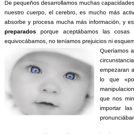
De pequeños desarrollamos muchas capacidades e
nuestro cuerpo, el cerebro, es mucho más acti
absorbe y procesa mucha más información, y e
preparados
porque aceptábamos las cosas t
equivocábamos, no teníamos prejuicios ni esquem
Queríamos ap
circunstanc
empezaran a 
lo que «po
manipulacion
que nos min
importar la
pronunciábamo