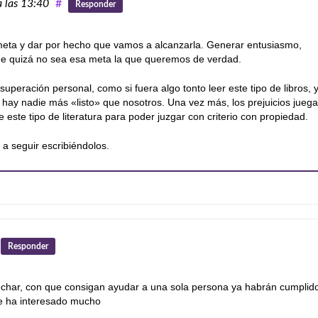
a las 13:40
#
Responder
 meta y dar por hecho que vamos a alcanzarla. Generar entusiasmo,
ue quizá no sea esa meta la que queremos de verdad.
peración personal, como si fuera algo tonto leer este tipo de libros, 
hay nadie más «listo» que nosotros. Una vez más, los prejuicios jueg
ste tipo de literatura para poder juzgar con criterio con propiedad.
a seguir escribiéndolos.
Responder
echar, con que consigan ayudar a una sola persona ya habrán cumplid
me ha interesado mucho