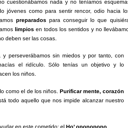
 no cuestionábamos nada y no teníamos esquema
o jóvenes como para sentir rencor, odio hacia l
ábamos
preparados
para conseguir lo que quisiér
ábamos
limpios
en todos los sentidos y no llevába
mo deben ser las cosas.
a y perseverábamos sin miedos y por tanto, con
cías el ridículo. Sólo tenías un objetivo y lo
cen los niños.
rlo como el de los niños.
Purificar mente, corazón
stá todo aquello que nos impide alcanzar nuestro
ayudar en este cometido: el
Ho’ oponopono
.