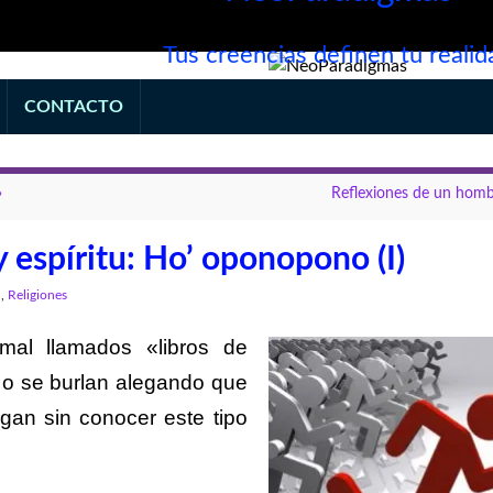
Tus creencias definen tu realid
CONTACTO
»
Reflexiones de un homb
 espíritu: Ho’ oponopono (I)
l
,
Religiones
mal llamados «libros de
o se burlan alegando que
gan sin conocer este tipo