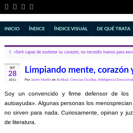
INICIO
ÍNDICE
ÍNDICE VISUAL
DE QUÉ TRATA
«Seré capaz de sostener su corazón, no necesito manos para eso
Limpiando mente, corazón y
SEP
28
Por
Javier Martín
en
Actitud
,
Ciencias Ocultas
,
Inteligencia Emociona
2011
Soy un convencido y firme defensor de los 
autoayuda». Algunas personas los menosprecian 
no sirven para nada. Curiosamente, opinan y juz
de literatura.