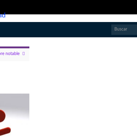
ad
Search for:
re notable