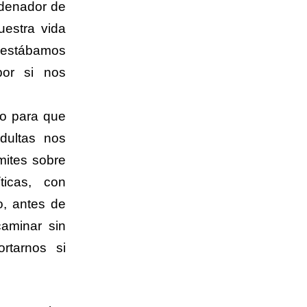
rdenador de
uestra vida
 estábamos
or si nos
po para que
adultas nos
mites sobre
ticas, con
o, antes de
caminar sin
rtarnos si