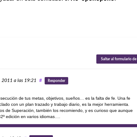
Saltar al formulario d
e, 2011
a las 19:21
#
Responder
secución de tus metas, objetivos, sueños… es la falta de fe. Una fe
ado con un plan trazado y trabajo diario, es la mejor herramienta.
bros de Superación, también los recomiendo, y es curioso que aunque
32º edición en varios idiomas….