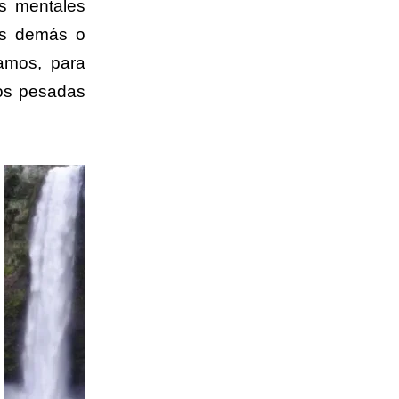
s mentales
os demás o
amos, para
mos pesadas