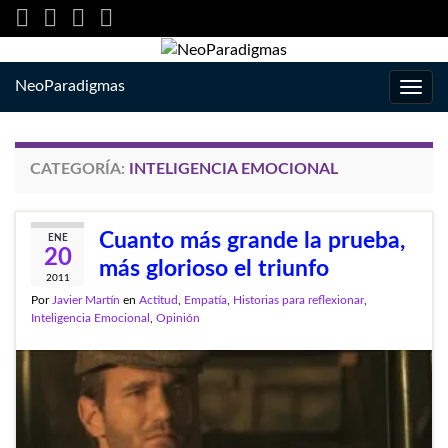
NeoParadigmas
Alter
la
nave
CATEGORÍA:
INTELIGENCIA EMOCIONAL
Cuanto más grande la prueba,
ENE
20
más glorioso el triunfo
2011
Por
Javier Martín
en
Actitud
,
Empatía
,
Historias para reflexionar
,
Inteligencia Emocional
,
Opinión