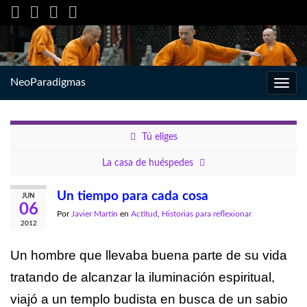
NeoParadigmas
Alter
la
nave
Tú eliges
La casa de huéspedes
Un tiempo para cada cosa
JUN
06
Por
Javier Martín
en
Actitud
,
Historias para reflexionar
2012
Un hombre que llevaba buena parte de su vida
tratando de alcanzar la iluminación espiritual,
viajó a un templo budista en busca de un sabio