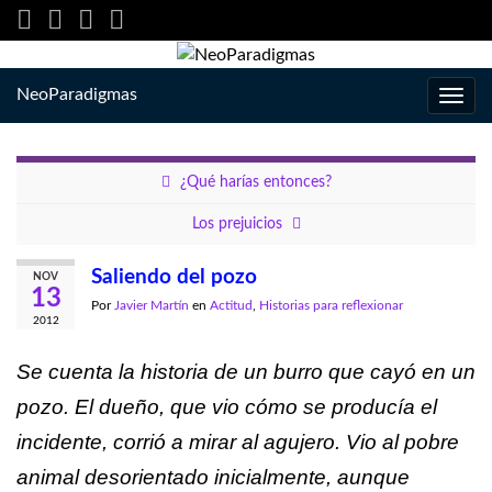
NeoParadigmas
Alter
la
nave
¿Qué harías entonces?
Los prejuicios
Saliendo del pozo
NOV
13
Por
Javier Martín
en
Actitud
,
Historias para reflexionar
2012
Se cuenta la historia de un burro que cayó en un
pozo. El dueño, que vio cómo se producía el
incidente, corrió a mirar al agujero. Vio al pobre
animal desorientado inicialmente, aunque