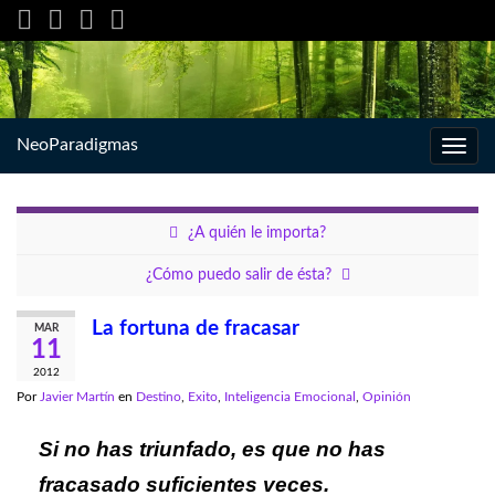
NeoParadigmas
Alter
la
nave
¿A quién le importa?
¿Cómo puedo salir de ésta?
La fortuna de fracasar
MAR
11
2012
Por
Javier Martín
en
Destino
,
Exito
,
Inteligencia Emocional
,
Opinión
Si no has triunfado, es que no has
fracasado suficientes veces.