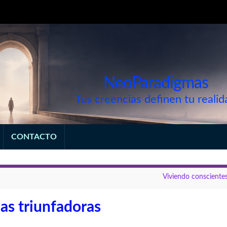
NeoParadigmas
Tus creencias definen tu realid
CONTACTO
Viviendo conscientes
as triunfadoras