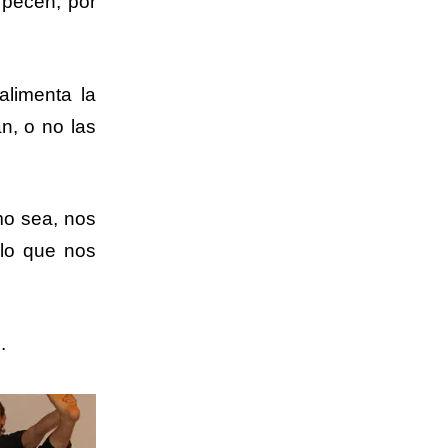
rpecen, por
limenta la
n, o no las
mo sea, nos
 lo que nos
s
.