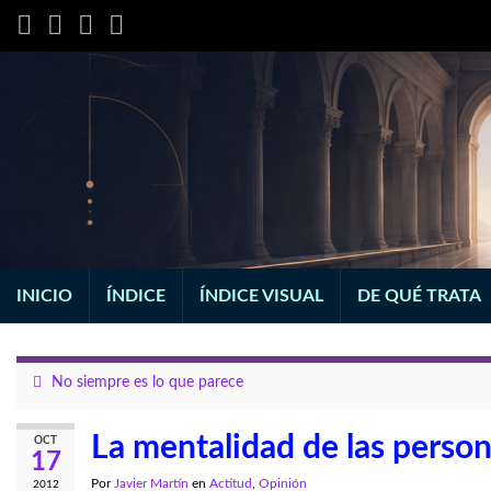
INICIO
ÍNDICE
ÍNDICE VISUAL
DE QUÉ TRATA
No siempre es lo que parece
La mentalidad de las person
OCT
17
Por
Javier Martín
en
Actitud
,
Opinión
2012