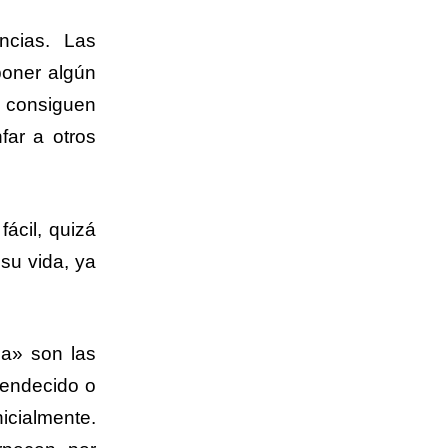
ncias. Las
poner algún
o consiguen
far a otros
ácil, quizá
 su vida, ya
da» son las
bendecido o
icialmente.