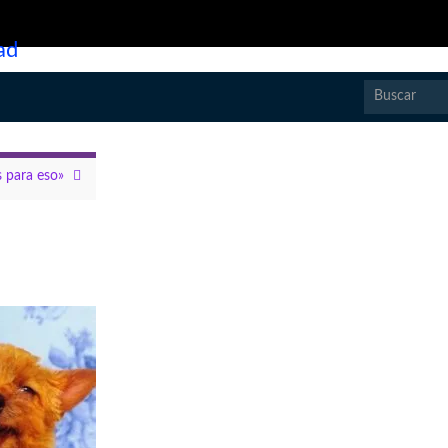
ad
Search for:
 para eso»