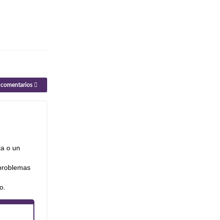
e comentarios
ta o un
 problemas
o.