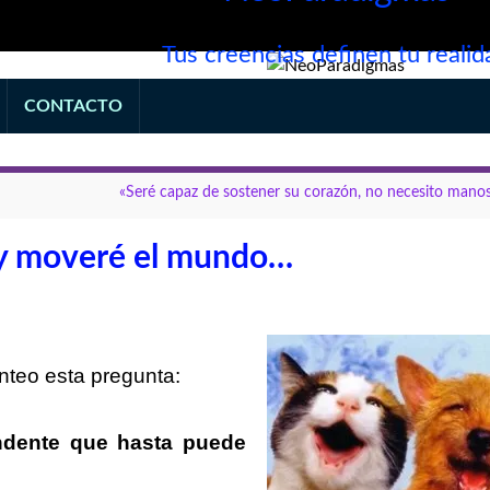
Tus creencias definen tu realid
CONTACTO
«Seré capaz de sostener su corazón, no necesito manos
y moveré el mundo…
nteo esta pregunta:
ndente que hasta puede