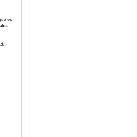
 que es
ulos
ad,