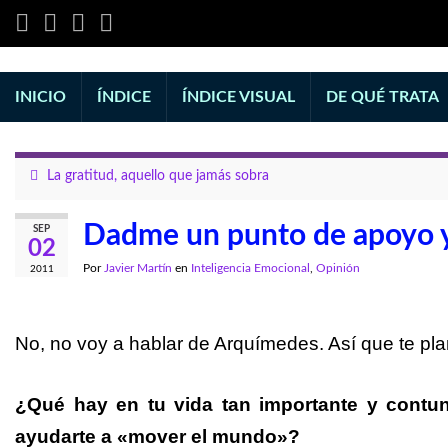
INICIO
ÍNDICE
ÍNDICE VISUAL
DE QUÉ TRATA
La gratitud, aquello que jamás sobra
Dadme un punto de apoyo 
SEP
02
Por
Javier Martín
en
Inteligencia Emocional
,
Opinión
2011
No, no voy a hablar de Arquímedes. Así que te pla
¿Qué hay en tu vida tan importante y contu
ayudarte a «mover el mundo»?